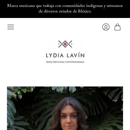
Marca mexicana que trabaja con comunidades indígenas y artesanos
de diversos estados de México.